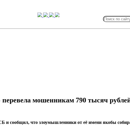
Search
for:
а» перевела мошенникам 790 тысяч рубле
Б и сообщил, что злоумышленники от её имени якобы собира