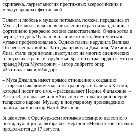
скрипачка, лауреат многих престижных всероссийских и
международных фестивалей.
Талант и любовь к музыке потомкам, похоже, передались от
Мусы Джалиля, ведь он великолепно играл на мандолине, а
фортепиано прекрасно освоил самостоятельно. Очень хотел и
верил, что дочь Чулпан, в отличие от него, будет учиться
музыке профессионально. Однако планы нарушила Великая
Отечественная война. Зато два правнука Джалиля, Михаил и
Лиза, стали скрипачами, выступают на многих сценических
площадках страны и зарубежья. Брат и сестра гордятся, что их
прадед Муса Мустафович – автор либретто опер
«Златовласая» и «Ильдар».
– Муса Джалиль имеет прямое отношение к созданию
Татарского академического театра оперы и балета в Казани,
который носит его имя, – рассказывает Нафиса Фатыховна. –
А его «Златовласая» или «Алтын чэч» стала второй оперой
татарского народа. Музыку к популярному произведению
написал композитор Назиб Жиганов.
Знакомство с Оренбуржьем потомков всемирно известного
поэта, публициста, автора бессмертной «Моабитской тетради»
продолжится до 17 августа.