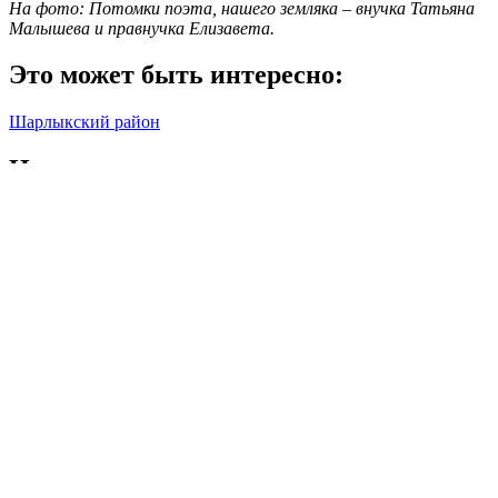
На фото: Потомки поэта, нашего земляка – внучка Татьяна
Малышева и правнучка Елизавета.
Это может быть интересно:
Шарлыкский район
Навигация по записям
Previous Post
На трассе «Оренбург – Самара» в ДТП погиб водитель
«КАМАЗа»
Next Post
С начала года в Оренбуржье 109 осуждённых вышли на
свободу условно-досрочно
Ольга Максимова
Смотреть все статьи автора Ольга Максимова
Читайте другие новости по теме: