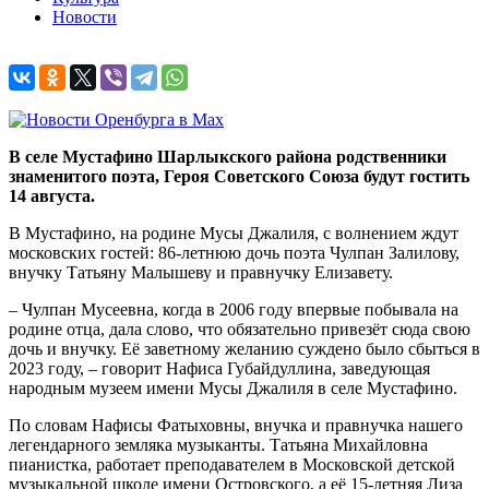
Новости
В селе Мустафино Шарлыкского района родственники
знаменитого поэта, Героя Советского Союза будут гостить
14 августа.
В Мустафино, на родине Мусы Джалиля, с волнением ждут
московских гостей: 86-летнюю дочь поэта Чулпан Залилову,
внучку Татьяну Малышеву и правнучку Елизавету.
– Чулпан Мусеевна, когда в 2006 году впервые побывала на
родине отца, дала слово, что обязательно привезёт сюда свою
дочь и внучку. Её заветному желанию суждено было сбыться в
2023 году, – говорит Нафиса Губайдуллина, заведующая
народным музеем имени Мусы Джалиля в селе Мустафино.
По словам Нафисы Фатыховны, внучка и правнучка нашего
легендарного земляка музыканты. Татьяна Михайловна
пианистка, работает преподавателем в Московской детской
музыкальной школе имени Островского, а её 15-летняя Лиза