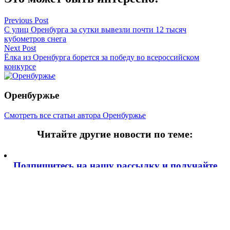
Навигация
Previous Post
С улиц Оренбурга за сутки вывезли почти 12 тысяч
по
кубометров снега
записям
Next Post
Ёлка из Оренбурга борется за победу во всероссийском
конкурсе
Оренбуржье
Смотреть все статьи автора Оренбуржье
Читайте другие новости по теме:
Подпишитесь на нашу рассылку и
получайте
самые интересные новости недели
Email адрес
*