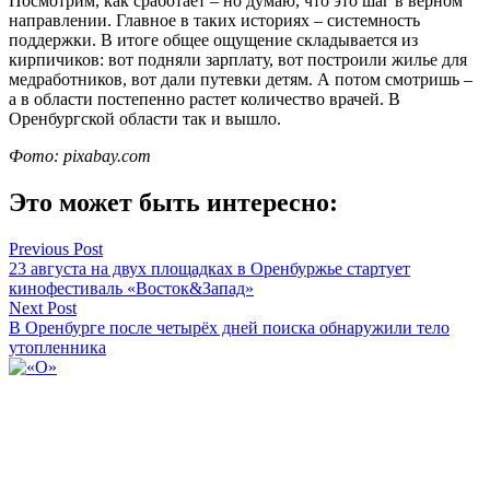
Посмотрим, как сработает – но думаю, что это шаг в верном
направлении. Главное в таких историях – системность
поддержки. В итоге общее ощущение складывается из
кирпичиков: вот подняли зарплату, вот построили жилье для
медработников, вот дали путевки детям. А потом смотришь –
а в области постепенно растет количество врачей. В
Оренбургской области так и вышло.
Фото: pixabay.com
Это может быть интересно:
Навигация
Previous Post
23 августа на двух площадках в Оренбуржье стартует
по
кинофестиваль «Восток&Запад»
записям
Next Post
В Оренбурге после четырёх дней поиска обнаружили тело
утопленника
«О»
Смотреть все статьи автора «О»