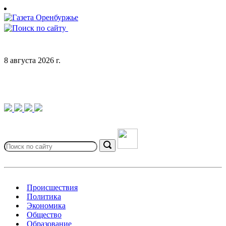
Skip
to
content
8 августа 2026 г.
Search
for:
Search
Происшествия
Политика
Экономика
Общество
Образование