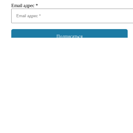
Email адрес
*
Добавить комментарий
Ваш адрес email не будет опубликован.
Обязательные поля
помечены
*
Комментарий
*