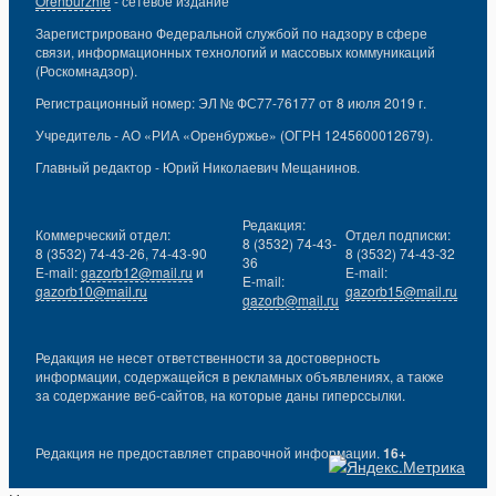
Orenburzhie
- сетевое издание
Зарегистрировано Федеральной службой по надзору в сфере
связи, информационных технологий и массовых коммуникаций
(Роскомнадзор).
Регистрационный номер: ЭЛ № ФС77-76177 от 8 июля 2019 г.
Учредитель - АО «РИА «Оренбуржье» (ОГРН 1245600012679).
Главный редактор - Юрий Николаевич Мещанинов.
Редакция:
Коммерческий отдел:
Отдел подписки:
8 (3532) 74-43-
8 (3532) 74-43-26, 74-43-90
8 (3532) 74-43-32
36
E-mail:
gazorb12@mail.ru
и
E-mail:
E-mail:
gazorb10@mail.ru
gazorb15@mail.ru
gazorb@mail.ru
Редакция не несет ответственности за достоверность
информации, содержащейся в рекламных объявлениях, а также
за содержание веб-сайтов, на которые даны гиперссылки.
Редакция не предоставляет справочной информации.
16+