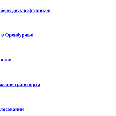
ибели двух нефтяников
й в Оренбуржье
ников
жение транспорта
олосовании