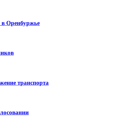
й в Оренбуржье
ников
жение транспорта
олосовании