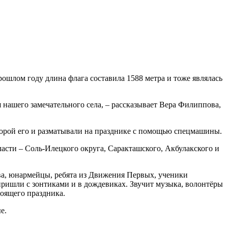
рошлом году длина флага составила 1588 метра и тоже являлась
 нашего замечательного села, – рассказывает Вера Филиппова,
оторой его и разматывали на празднике с помощью спецмашины.
ласти – Соль-Илецкого округа, Саракташского, Акбулакского и
тва, юнармейцы, ребята из Движения Первых, ученики
пришли с зонтиками и в дождевиках. Звучит музыка, волонтёры
тоящего праздника.
е.