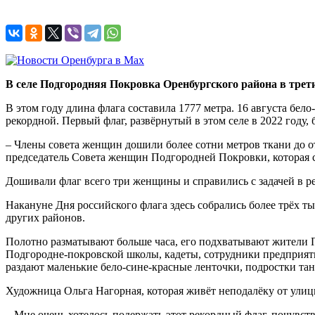
В селе Подгородняя Покровка Оренбургского района в трети
В этом году длина флага составила 1777 метра. 16 августа бе
рекордной. Первый флаг, развёрнутый в этом селе в 2022 году, 
– Члены совета женщин дошили более сотни метров ткани до от
председатель Совета женщин Подгородней Покровки, которая ст
Дошивали флаг всего три женщины и справились с задачей в р
Накануне Дня российского флага здесь собрались более трёх т
других районов.
Полотно разматывают больше часа, его подхватывают жители П
Подгородне-покровской школы, кадеты, сотрудники предприяти
раздают маленькие бело-сине-красные ленточки, подростки та
Художница Ольга Нагорная, которая живёт неподалёку от улицы
– Мне очень хотелось подержать этот рекордный флаг, почувств