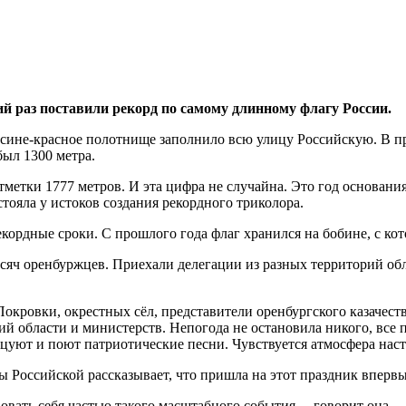
й раз поставили рекорд по самому длинному флагу России.
ло-сине-красное полотнище заполнило всю улицу Российскую. В п
был 1300 метра.
метки 1777 метров. И эта цифра не случайна. Это год основания
ояла у истоков создания рекордного триколора.
екордные сроки. С прошлого года флаг хранился на бобине, с к
ысяч оренбуржцев. Приехали делегации из разных территорий об
окровки, окрестных сёл, представители оренбургского казачес
й области и министерств. Непогода не остановила никого, все 
нцуют и поют патриотические песни. Чувствуется атмосфера нас
 Российской рассказывает, что пришла на этот праздник впервы
овать себя частью такого масштабного события, – говорит она.