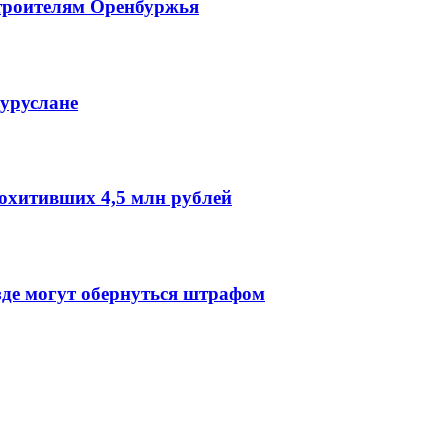
троителям Оренбуржья
гуруслане
охитивших 4,5 млн рублей
зде могут обернуться штрафом