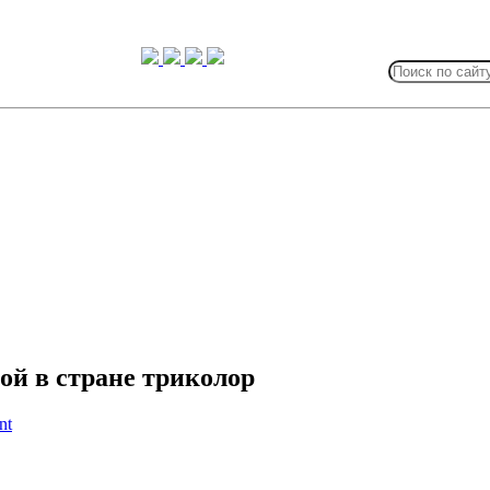
Search
for:
ой в стране триколор
nt