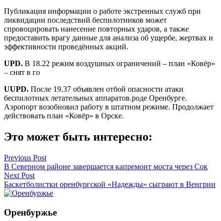
Публикация информации о работе экстренных служб при
ликвидации последствий беспилотников может
спровоцировать нанесение повторных ударов, а также
предоставить врагу данные для анализа об ущербе, жертвах и
эффективности проведённых акций.
UPD.
В 18.22 режим воздушных ограничений – план «Ковёр»
– снят в го
UUPD.
После 19.37 объявлен отбой опасности атаки
беспилотных летательных аппаратов.роде Оренбурге.
Аэропорт возобновил работу в штатном режиме. Продолжает
действовать план «Ковёр» в Орске.
Это может быть интересно:
Навигация
Previous Post
В Северном районе завершается капремонт моста через Сок
по
Next Post
записям
Баскетболистки оренбургской «Надежды» сыграют в Венгрии
Оренбуржье