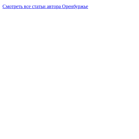
Смотреть все статьи автора Оренбуржье
Читайте другие новости по теме:
Подпишитесь на нашу рассылку и
получайте
самые интересные новости недели
Email адрес
*
Добавить комментарий
Ваш адрес email не будет опубликован.
Обязательные поля
помечены
*