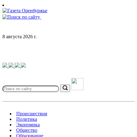
Skip
to
content
8 августа 2026 г.
Search
for:
Search
Происшествия
Политика
Экономика
Общество
Образование