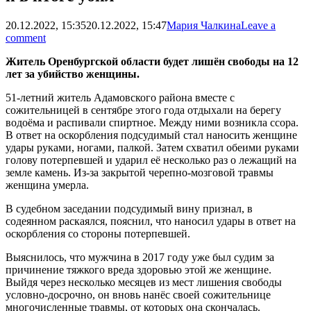
20.12.2022, 15:35
20.12.2022, 15:47
Мария Чалкина
Leave a
comment
Житель Оренбургской области будет лишён свободы на 12
лет за убийство женщины.
51-летний житель Адамовского района вместе с
сожительницей в сентябре этого года отдыхали на берегу
водоёма и распивали спиртное. Между ними возникла ссора.
В ответ на оскорбления подсудимый стал наносить женщине
удары руками, ногами, палкой. Затем схватил обеими руками
голову потерпевшей и ударил её несколько раз о лежащий на
земле камень. Из-за закрытой черепно-мозговой травмы
женщина умерла.
В судебном заседании подсудимый вину признал, в
содеянном раскаялся, пояснил, что наносил удары в ответ на
оскорбления со стороны потерпевшей.
Выяснилось, что мужчина в 2017 году уже был судим за
причинение тяжкого вреда здоровью этой же женщине.
Выйдя через несколько месяцев из мест лишения свободы
условно-досрочно, он вновь нанёс своей сожительнице
многочисленные травмы, от которых она скончалась.