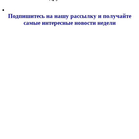
Подпишитесь на нашу рассылку и
получайте
самые интересные новости недели
Email адрес
*
Добавить комментарий
Ваш адрес email не будет опубликован.
Обязательные поля
помечены
*
Комментарий
*