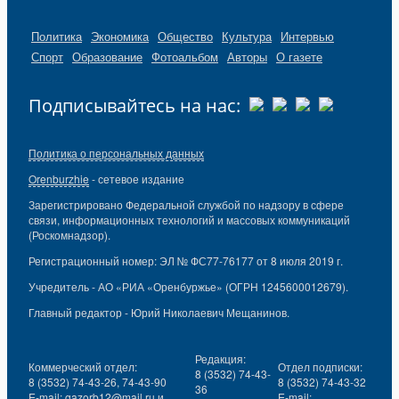
Политика
Экономика
Общество
Культура
Интервью
Спорт
Образование
Фотоальбом
Авторы
О газете
Подписывайтесь на нас:
Политика о персональных данных
Orenburzhie
- сетевое издание
Зарегистрировано Федеральной службой по надзору в сфере
связи, информационных технологий и массовых коммуникаций
(Роскомнадзор).
Регистрационный номер: ЭЛ № ФС77-76177 от 8 июля 2019 г.
Учредитель - АО «РИА «Оренбуржье» (ОГРН 1245600012679).
Главный редактор - Юрий Николаевич Мещанинов.
Редакция:
Коммерческий отдел:
Отдел подписки:
8 (3532) 74-43-
8 (3532) 74-43-26, 74-43-90
8 (3532) 74-43-32
36
E-mail:
gazorb12@mail.ru
и
E-mail: