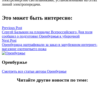
электроэнергию светильниками, установленными на сетях
линий электропередачи.
Это может быть интересно:
Навигация
Previous Post
Сергей Балыкин на площадке Всероссийского Дня поля
по
сообщил о подготовке Оренбуржья к уборочной
записям
Next Post
Оренбуржца оштрафовали за заказ в зарубежном интернет-
магазине охотничьего ножа
Оренбуржье
Смотреть все статьи автора Оренбуржье
Читайте другие новости по теме:
Подпишитесь на нашу рассылку и
получайте
самые интересные новости недели