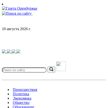
Skip
to
content
10 августа 2026 г.
Search
for:
Search
Происшествия
Политика
Экономика
Общество
Образование