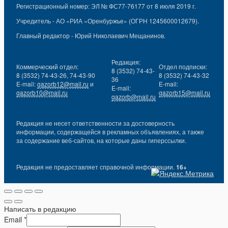
Регистрационный номер: ЭЛ № ФС77-76177 от 8 июля 2019 г.
Учредитель - АО «РИА «Оренбуржье» (ОГРН 1245600012679).
Главный редактор - Юрий Николаевич Мещанинов.
Редакция:
Коммерческий отдел:
Отдел подписки:
8 (3532) 74-43-
8 (3532) 74-43-26, 74-43-90
8 (3532) 74-43-32
36
E-mail:
gazorb12@mail.ru
и
E-mail:
E-mail:
gazorb10@mail.ru
gazorb15@mail.ru
gazorb@mail.ru
Редакция не несет ответственности за достоверность
информации, содержащейся в рекламных объявлениях, а также
за содержание веб-сайтов, на которые даны гиперссылки.
Редакция не предоставляет справочной информации.
16+
Написать в редакцию
Email
*