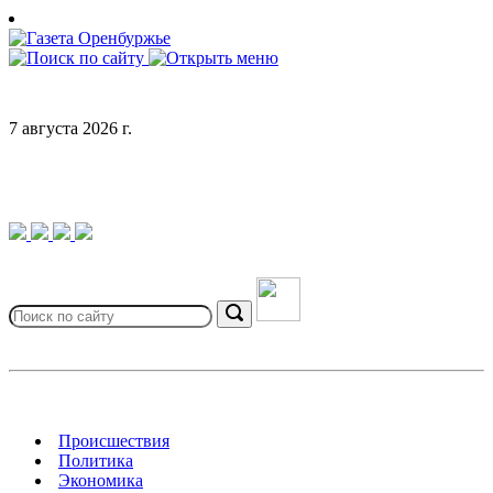
Skip
to
content
7 августа 2026 г.
Search
for:
Search
Происшествия
Политика
Экономика