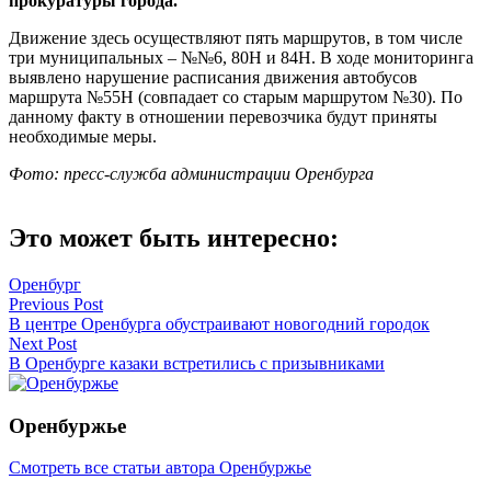
прокуратуры города.
Движение здесь осуществляют пять маршрутов, в том числе
три муниципальных – №№6, 80Н и 84Н. В ходе мониторинга
выявлено нарушение расписания движения автобусов
маршрута №55Н (совпадает со старым маршрутом №30). По
данному факту в отношении перевозчика будут приняты
необходимые меры.
Фото: пресс-служба администрации Оренбурга
Это может быть интересно:
Оренбург
Навигация
Previous Post
В центре Оренбурга обустраивают новогодний городок
по
Next Post
записям
В Оренбурге казаки встретились с призывниками
Оренбуржье
Смотреть все статьи автора Оренбуржье