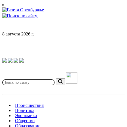
Skip
to
content
8 августа 2026 г.
Search
for:
Search
Происшествия
Политика
Экономика
Общество
Образование