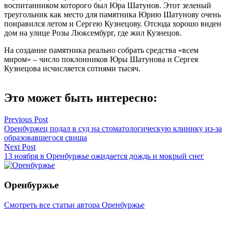
воспитанником которого был Юра Шатунов. Этот зеленый
треугольник как место для памятника Юрию Шатунову очень
понравился летом и Сергею Кузнецову. Отсюда хорошо виден
дом на улице Розы Люксембург, где жил Кузнецов.
На создание памятника реально собрать средства «всем
миром» – число поклонников Юры Шатунова и Сергея
Кузнецова исчисляется сотнями тысяч.
Это может быть интересно:
Навигация
Previous Post
Оренбуржец подал в суд на стоматологическую клинику из-за
по
образовавшегося свища
записям
Next Post
13 ноября в Оренбуржье ожидается дождь и мокрый снег
Оренбуржье
Смотреть все статьи автора Оренбуржье
Читайте другие новости по теме: