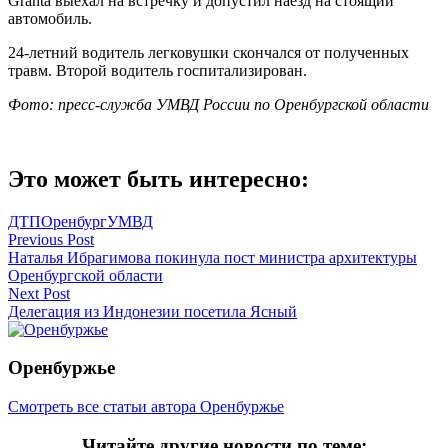
Granta выехал на встречку и допустил наезд на стоящий
автомобиль.
24-летний водитель легковушки скончался от полученных
травм. Второй водитель госпитализирован.
Фото: пресс-служба УМВД России по Оренбургской области
Это может быть интересно:
ДТП
Оренбург
УМВД
Навигация
Previous Post
Наталья Ибрагимова покинула пост министра архитектуры
по
Оренбургской области
записям
Next Post
Делегация из Индонезии посетила Ясный
Оренбуржье
Смотреть все статьи автора Оренбуржье
Читайте другие новости по теме: