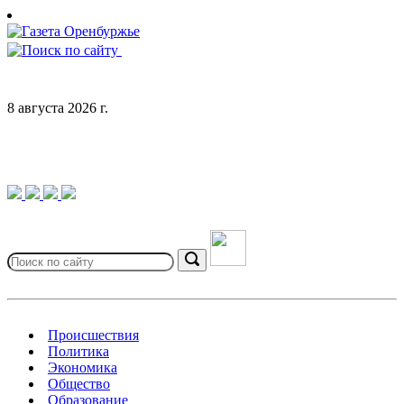
Skip
to
content
8 августа 2026 г.
Search
for:
Search
Происшествия
Политика
Экономика
Общество
Образование