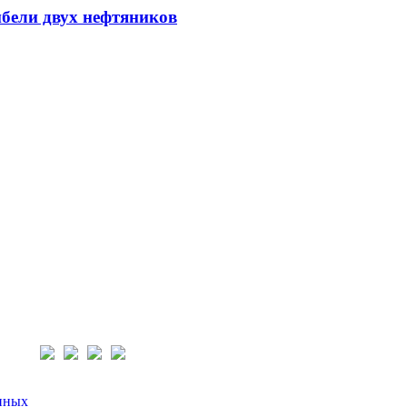
ибели двух нефтяников
нас:
нных