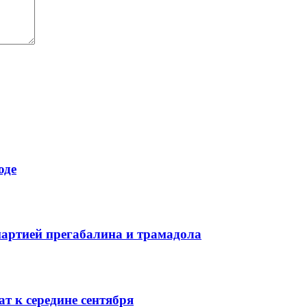
оде
партией прегабалина и трамадола
т к середине сентября