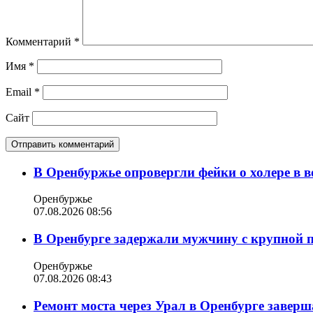
Комментарий
*
Имя
*
Email
*
Сайт
В Оренбуржье опровергли фейки о холере в в
Оренбуржье
07.08.2026 08:56
В Оренбурге задержали мужчину с крупной 
Оренбуржье
07.08.2026 08:43
Ремонт моста через Урал в Оренбурге заверша