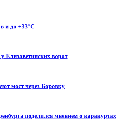
ов и до +33°C
 у Елизаветинских ворот
уют мост через Боровку
ренбурга поделился мнением о каракуртах