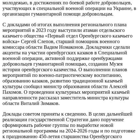
молодежью, в достижениях по боевой работе добровольцев,
участвующих в специальной военной операции на Украине, в
организации гуманитарной помощи добровольцам.
С докладами об итогах выполнения регионального плана
мероприятий в 2023 году выступили атаман отдельского
казачьего общества «Первый отдел Оренбургского казачьего
войска» Сергей Слепов, старший помощник военного
комиссара области Вадим Номаконов. Докладчики сделали
акценты на участии оренбургских казаков в Специальной
военной операции, активной поддержке оренбуржцами
добровольцев гуманитарной помощью, создании Музея
истории оренбургского казачества. О выполнении планов
мероприятий по военно-патриотическому воспитанию,
образованию казаков, развитию традиционной казачьей
культуры сообщил министр образования области Алексей
Пахомов. О проведении культурных мероприятий казачьей
направленности рассказал заместитель министра культуры
области Виталий Зимаков.
Доклады советом приняты к сведению. В целях дальнейшей
реализации государственной Стратегии дано поручение
сформировать рабочие группы по выработке новой
региональной программы на 2024-2026 годы и по подготовке
к празднованию 450-летия старшинства Оренбургского