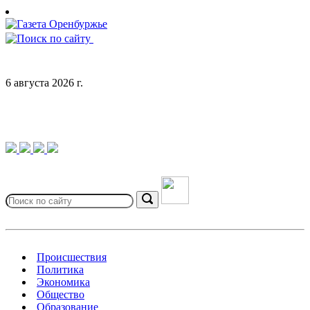
Skip
to
content
6 августа 2026 г.
Search
for:
Search
Происшествия
Политика
Экономика
Общество
Образование