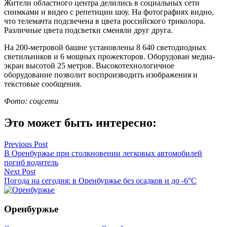
Жители областного центра делились в социальных сети
снимками и видео с репетиции шоу. На фотографиях видно,
что телемачта подсвечена в цвета российского триколора.
Различные цвета подсветки сменяли друг друга.
На 200-метровой башне установлены 8 640 светодиодных
светильников и 6 мощных прожекторов. Оборудован медиа-
экран высотой 25 метров. Высокотехнологичное
оборудование позволит воспроизводить изображения и
текстовые сообщения.
Фото: соцсети
Это может быть интересно:
Навигация
Previous Post
В Оренбуржье при столкновении легковых автомобилей
по
погиб водитель
записям
Next Post
Погода на сегодня: в Оренбуржье без осадков и до -6°C
Оренбуржье