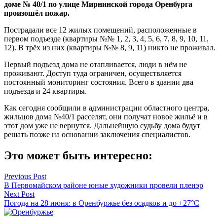
доме № 40/1 по улице Мирнинской города Оренбурга
произошёл пожар.
Пострадали все 12 жилых помещений, расположенные в
первом подъезде (квартиры №№ 1, 2, 3, 4, 5, 6, 7, 8, 9, 10, 11,
12). В трёх из них (квартиры №№ 8, 9, 11) никто не проживал.
Первый подъезд дома не отапливается, люди в нём не
проживают. Доступ туда ограничен, осуществляется
постоянный мониторинг состояния. Всего в здании два
подъезда и 24 квартиры.
Как сегодня сообщили в администрации областного центра,
жильцов дома №40/1 расселят, они получат новое жильё и в
этот дом уже не вернутся. Дальнейшую судьбу дома будут
решать позже на основании заключения специалистов.
Это может быть интересно:
Навигация
Previous Post
В Первомайском районе юные художники провели пленэр
по
Next Post
записям
Погода на 28 июня: в Оренбуржье без осадков и до +27°C