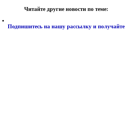
Читайте другие новости по теме:
Подпишитесь на нашу рассылку и
получайте
самые интересные новости недели
Email адрес
*
Добавить комментарий
Ваш адрес email не будет опубликован.
Обязательные поля
помечены
*
Комментарий
*