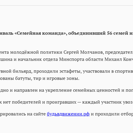
иваль «Семейная команда», объединивший 56 семей из
нта молодёжной политики Сергей Молчанов, председатель
ушина и начальник отдела Минспорта области Михаил Кон
вной бильярд, проходили эстафеты, участвовали в спортивн
ованы батуты, тир и игровые зоны.
одно и направлен на укрепление семейных ценностей и по
х нет победителей и проигравших — каждый участник увоз
трировались на сайте
будьвдвижении.рф
и проходили отбор