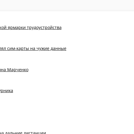
кой ярмарки трудоустройства
лял сим-карты на чужие данные
тона Марченко
урника
на дальние дистанции