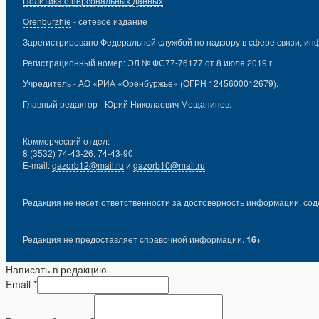
Политика о персональных данных
Orenburzhie
- сетевое издание
Зарегистрировано Федеральной службой по надзору в сфере связи, ин
Регистрационный номер: ЭЛ № ФС77-76177 от 8 июля 2019 г.
Учредитель - АО «РИА «Оренбуржье» (ОГРН 1245600012679).
Главный редактор - Юрий Николаевич Мещанинов.
Коммерческий отдел:
8 (3532) 74-43-26, 74-43-90
E-mail:
gazorb12@mail.ru
и
gazorb10@mail.ru
Редакция не несет ответственности за достоверность информации, сод
Редакция не предоставляет справочной информации.
16+
Написать в редакцию
Email
*