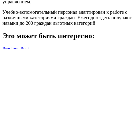
управлением.
Учебно-вспомогательный персонал адаптирован к работе с
различными категориями граждан. Ежегодно здесь получают
навыки до 200 граждан льготных категорий
Это может быть интересно:
Навигация
Previous Post
Денис Паслер наградил социально ответственные
по
предприятия региона
записям
Next Post
В Новотроицке работники музея подготовили виртуальный
тур по городу
Ирина Рабочих
Смотреть все статьи автора Ирина Рабочих
Читайте другие новости по теме:
Подпишитесь на нашу рассылку и
получайте