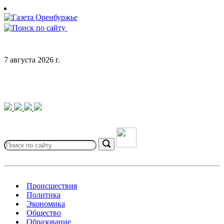
Skip
to
content
7 августа 2026 г.
Search
for:
Search
Происшествия
Политика
Экономика
Общество
Образование