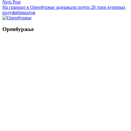
Next Post
На границе в Оренбуржье задержали почти 20 тонн куриных
полуфабрикатов
Оренбуржье
Смотреть все статьи автора Оренбуржье
Читайте другие новости по теме:
Подпишитесь на нашу рассылку и
получайте
самые интересные новости недели
Email адрес
*