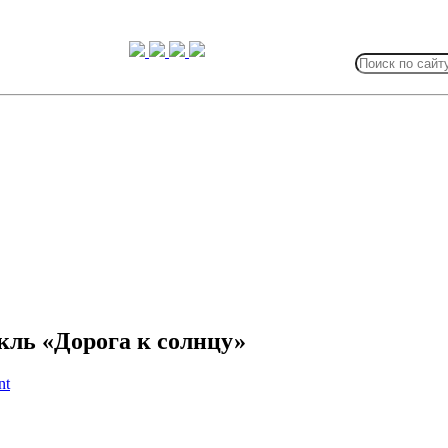
Search
for:
кль «Дорога к солнцу»
nt