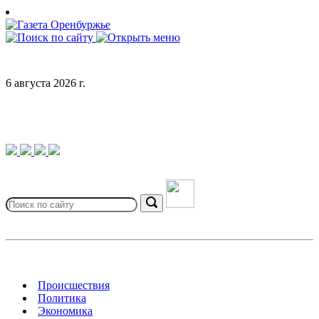
Skip
to
content
6 августа 2026 г.
Search
for:
Search
Происшествия
Политика
Экономика