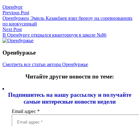
Оренбург
Навигация
Previous Post
Оренбуржец Эмиль Казакбаев взял бронзу на соревнованиях
по
по киокусинкай
записям
Next Post
В Оренбурге открылся кванториум в школе №86
Оренбуржье
Смотреть все статьи автора Оренбуржье
Читайте другие новости по теме:
Подпишитесь на нашу рассылку и
получайте
самые интересные новости недели
Email адрес
*