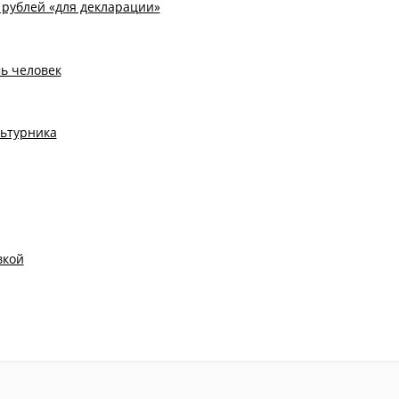
рублей «для декларации»
ь человек
льтурника
вкой