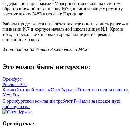
федеральной программе «Модернизация школьных систем
образования» обновят школу №39, к капитальному ремонту
готовят школу №83 в поселке Городище.
Работы продолжатся и на объектах, где они начались ранее – в
гимназии №7 и корпусе начальной школы лицея №1. Кроме
того, в нескольких школах города планируется ремонт
спортивных залов.
Фото: канал Альберта Юмадилова в
MAX
Это может быть интересно:
Оренбург
Навигация
Previous Post
Каждый второй житель Оренбурга работает по специальности
по
Next Post
записям
С оренбургской компании требуют ₽44 млн за незаконную
добычу песка
Оренбуржье