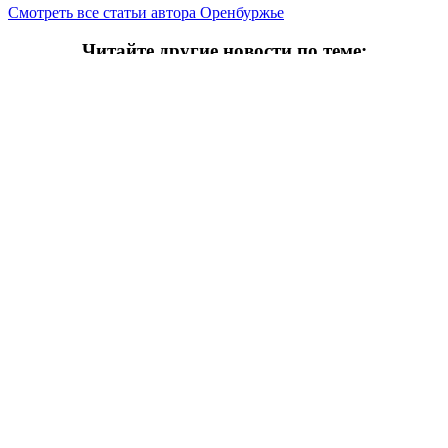
Смотреть все статьи автора Оренбуржье
Читайте другие новости по теме:
Подпишитесь на нашу рассылку и
получайте
самые интересные новости недели
Email адрес
*
Евгений Солнцев открыл в Орске
международный хоккейный турнир
Оренбуржье
07.08.2026 20:00