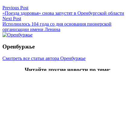
Previous Post
«Поезда здоровья» снова запустят в Оренбургской области
Next Post
Исполнилось 104 года со дня основания пионерской
организации имени Ленина
Оренбуржье
Смотреть все статьи автора Оренбуржье
Читайте другие новости по теме:
Подпишитесь на нашу рассылку и
получайте
самые интересные новости недели
Email
адрес
*