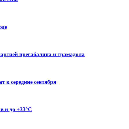
оде
партией прегабалина и трамадола
т к середине сентября
ов и до +33°C