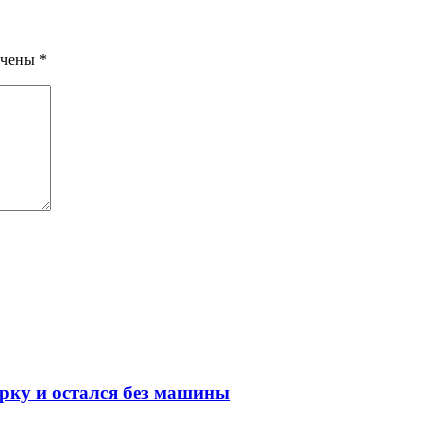
ечены
*
арку и остался без машины