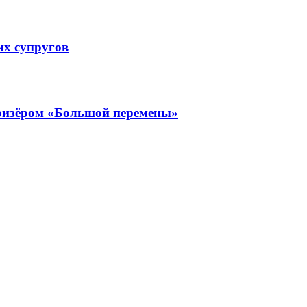
их супругов
ризёром «Большой перемены»