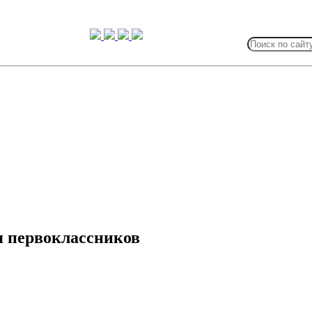
Search
for:
я первоклассников