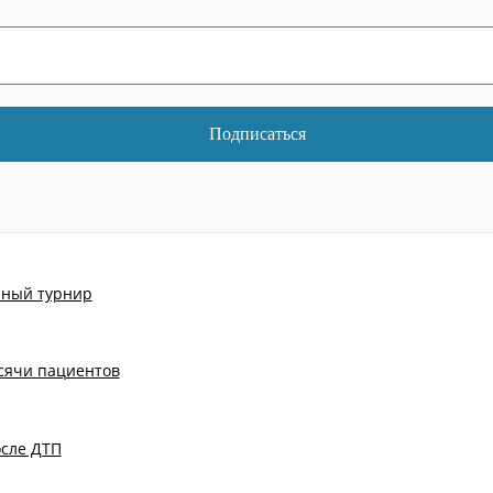
йный турнир
ысячи пациентов
осле ДТП