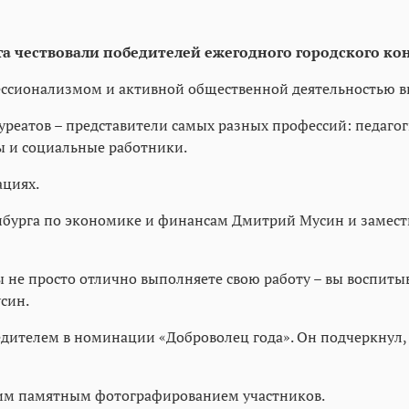
 чествовали победителей ежегодного городского конк
ссионализмом и активной общественной деятельностью вно
уреатов – представители самых разных профессий: педагог
ы и социальные работники.
ациях.
нбурга по экономике и финансам Дмитрий Мусин и замести
Вы не просто отлично выполняете свою работу – вы воспит
син.
едителем в номинации «Доброволец года». Он подчеркнул
им памятным фотографированием участников.