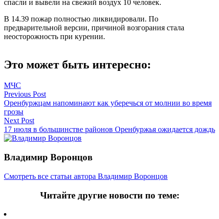
спасли и вывели на свежий воздух 10 человек.
В 14.39 пожар полностью ликвидировали. По
предварительной версии, причиной возгорания стала
неосторожность при курении.
Это может быть интересно:
МЧС
Навигация
Previous Post
Оренбуржцам напоминают как уберечься от молнии во время
по
грозы
записям
Next Post
17 июля в большинстве районов Оренбуржья ожидается дождь
Владимир Воронцов
Смотреть все статьи автора Владимир Воронцов
Читайте другие новости по теме: