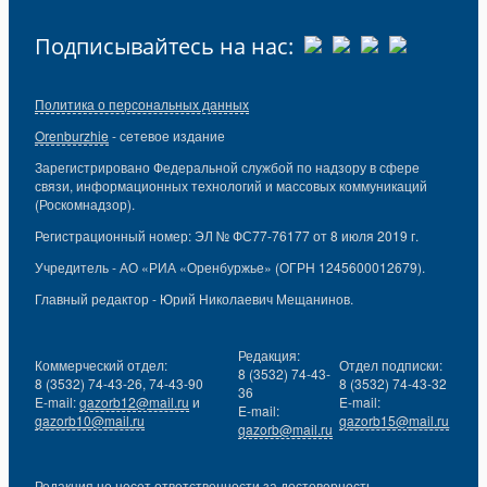
Подписывайтесь на нас:
Политика о персональных данных
Orenburzhie
- сетевое издание
Зарегистрировано Федеральной службой по надзору в сфере
связи, информационных технологий и массовых коммуникаций
(Роскомнадзор).
Регистрационный номер: ЭЛ № ФС77-76177 от 8 июля 2019 г.
Учредитель - АО «РИА «Оренбуржье» (ОГРН 1245600012679).
Главный редактор - Юрий Николаевич Мещанинов.
Редакция:
Коммерческий отдел:
Отдел подписки:
8 (3532) 74-43-
8 (3532) 74-43-26, 74-43-90
8 (3532) 74-43-32
36
E-mail:
gazorb12@mail.ru
и
E-mail:
E-mail:
gazorb10@mail.ru
gazorb15@mail.ru
gazorb@mail.ru
Редакция не несет ответственности за достоверность