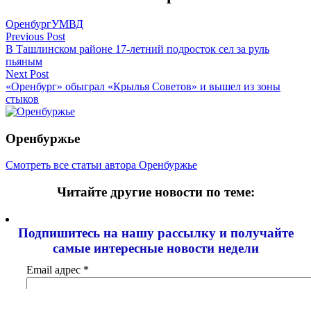
Оренбург
УМВД
Навигация
Previous Post
В Ташлинском районе 17-летний подросток сел за руль
по
пьяным
записям
Next Post
«Оренбург» обыграл «Крылья Советов» и вышел из зоны
стыков
Оренбуржье
Смотреть все статьи автора Оренбуржье
Читайте другие новости по теме:
Подпишитесь на нашу рассылку и
получайте
самые интересные новости недели
Email адрес
*