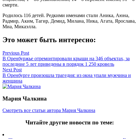
смерти.
Родилось 116 детей. Редкими именами стали Аника, Аюна,
Радмир, Аким, Тагир, Демид, Милана, Ника, Агата, Ярослава,
Миа, Микаэлла.
Это может быть интересно:
Навигация
Previous Post
В Оренбуржье отремонтировали крыши на 346 объектах, за
по
последние 5 лет приведены в порядок 1 250 кровель
записям
Next Post
В Оренбурге произошла трагедия: из окна упали мужчина и
женщина
Мария Чалкина
Смотреть все статьи автора Мария Чалкина
Читайте другие новости по теме: