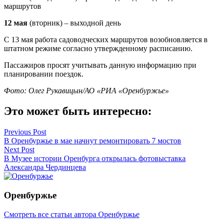
маршрутов
12 мая
(вторник) – выходной день
С 13 мая работа садоводческих маршрутов возобновляется в
штатном режиме согласно утвержденному расписанию.
Пассажиров просят учитывать данную информацию при
планировании поездок.
Фото: Олег Рукавицын/АО «РИА «Оренбуржье»
Это может быть интересно:
Навигация
Previous Post
В Оренбуржье в мае начнут ремонтировать 7 мостов
по
Next Post
записям
В Музее истории Оренбурга открылась фотовыставка
Александра Чердинцева
Оренбуржье
Смотреть все статьи автора Оренбуржье