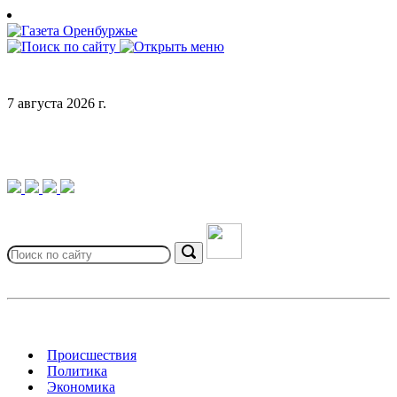
Skip
to
content
7 августа 2026 г.
Search
for:
Search
Происшествия
Политика
Экономика