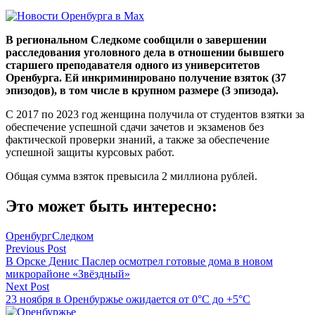
В региональном Следкоме сообщили о завершении
расследования уголовного дела в отношении бывшего
старшего преподавателя одного из университетов
Оренбурга. Ей инкриминировано получение взяток (37
эпизодов), в том числе в крупном размере (3 эпизода).
С 2017 по 2023 год женщина получила от студентов взятки за
обеспечение успешной сдачи зачетов и экзаменов без
фактической проверки знаний, а также за обеспечение
успешной защиты курсовых работ.
Общая сумма взяток превысила 2 миллиона рублей.
Это может быть интересно:
Оренбург
Следком
Навигация
Previous Post
В Орске Денис Паслер осмотрел готовые дома в новом
по
микрорайоне «Звёздный»
записям
Next Post
23 ноября в Оренбуржье ожидается от 0°C до +5°C