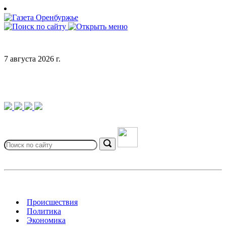
Skip
to
content
7 августа 2026 г.
Search
for:
Search
Происшествия
Политика
Экономика