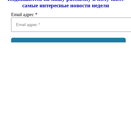
самые интересные новости недели
Email адрес
*
Добавить комментарий
Ваш адрес email не будет опубликован.
Обязательные поля
помечены
*
Комментарий
*