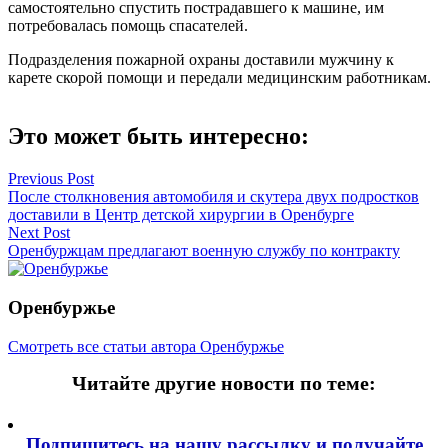
самостоятельно спустить пострадавшего к машине, им
потребовалась помощь спасателей.
Подразделения пожарной охраны доставили мужчину к
карете скорой помощи и передали медицинским работникам.
Это может быть интересно:
Навигация
Previous Post
После столкновения автомобиля и скутера двух подростков
по
доставили в Центр детской хирургии в Оренбурге
записям
Next Post
Оренбуржцам предлагают военную службу по контракту
Оренбуржье
Смотреть все статьи автора Оренбуржье
Читайте другие новости по теме:
Подпишитесь на нашу рассылку и
получайте