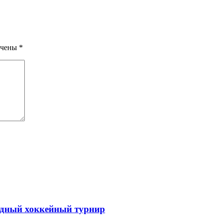
ечены
*
одный хоккейный турнир