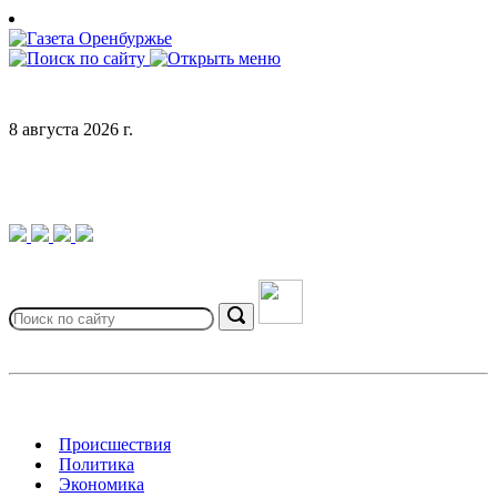
Skip
to
content
8 августа 2026 г.
Search
for:
Search
Происшествия
Политика
Экономика