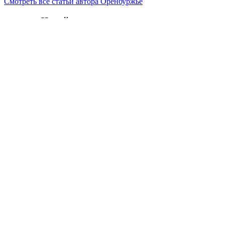
Смотреть все статьи автора Оренбуржье
Читайте другие новости по теме:
Подпишитесь на нашу рассылку и
получайте
самые интересные новости недели
Email
адрес
*
Добавить комментарий
Ваш адрес email не будет опубликован.
Обязательные поля
помечены
*