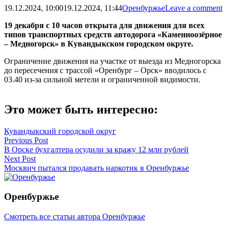
19.12.2024, 10:00
19.12.2024, 11:44
Оренбуржье
Leave a comment
19 декабря с 10 часов открыта для движения для всех
типов транспортных средств автодорога «Каменноозёрное
– Медногорск» в Кувандыкском городском округе.
Ограничение движения на участке от выезда из Медногорска
до пересечения с трассой «Оренбург – Орск» вводилось с
03.40 из-за сильной метели и ограниченной видимости.
Это может быть интересно:
Кувандыкский городской округ
Навигация
Previous Post
В Орске бухгалтера осудили за кражу 12 млн рублей
по
Next Post
записям
Москвич пытался продавать наркотик в Оренбуржье
Оренбуржье
Смотреть все статьи автора Оренбуржье