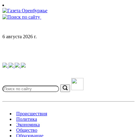
Skip
to
content
6 августа 2026 г.
Search
for:
Search
Происшествия
Политика
Экономика
Общество
Образование