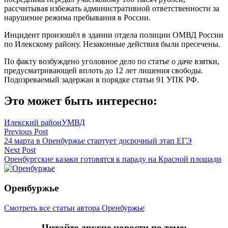
рассчитывая избежать административной ответственности за
нарушение режима пребывания в России.
Инцидент произошёл в здании отдела полиции ОМВД России
по Илекскому району. Незаконные действия были пресечены.
По факту возбуждено уголовное дело по статье о даче взятки,
предусматривающей вплоть до 12 лет лишения свободы.
Подозреваемый задержан в порядке статьи 91 УПК РФ.
Это может быть интересно:
Илекский район
УМВД
Навигация
Previous Post
24 марта в Оренбуржье стартует досрочный этап ЕГЭ
по
Next Post
записям
Оренбургские казаки готовятся к параду на Красной площади
Оренбуржье
Смотреть все статьи автора Оренбуржье
Читайте другие новости по теме: