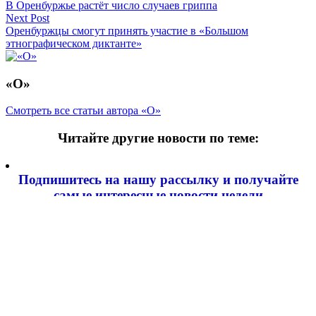
В Оренбуржье растёт число случаев гриппа
по
Next Post
записям
Оренбуржцы смогут принять участие в «Большом
этнографическом диктанте»
«О»
Смотреть все статьи автора «О»
Читайте другие новости по теме:
Подпишитесь на нашу рассылку и
получайте
самые интересные новости недели
Email адрес
*