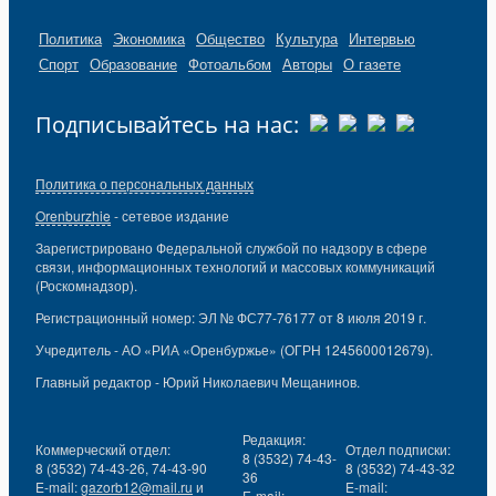
Политика
Экономика
Общество
Культура
Интервью
Спорт
Образование
Фотоальбом
Авторы
О газете
Подписывайтесь на нас:
Политика о персональных данных
Orenburzhie
- сетевое издание
Зарегистрировано Федеральной службой по надзору в сфере
связи, информационных технологий и массовых коммуникаций
(Роскомнадзор).
Регистрационный номер: ЭЛ № ФС77-76177 от 8 июля 2019 г.
Учредитель - АО «РИА «Оренбуржье» (ОГРН 1245600012679).
Главный редактор - Юрий Николаевич Мещанинов.
Редакция:
Коммерческий отдел:
Отдел подписки:
8 (3532) 74-43-
8 (3532) 74-43-26, 74-43-90
8 (3532) 74-43-32
36
E-mail:
gazorb12@mail.ru
и
E-mail:
E-mail: