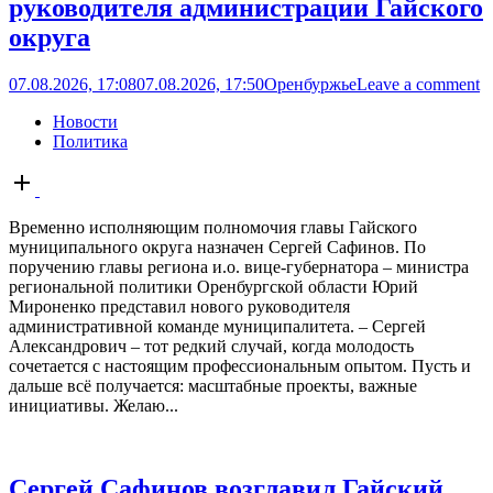
руководителя администрации Гайского
округа
07.08.2026, 17:08
07.08.2026, 17:50
Оренбуржье
Leave a comment
Новости
Политика
Open
post
Временно исполняющим полномочия главы Гайского
муниципального округа назначен Сергей Сафинов. По
поручению главы региона и.о. вице-губернатора – министра
региональной политики Оренбургской области Юрий
Мироненко представил нового руководителя
административной команде муниципалитета. – Сергей
Александрович – тот редкий случай, когда молодость
сочетается с настоящим профессиональным опытом. Пусть и
дальше всё получается: масштабные проекты, важные
инициативы. Желаю...
Сергей Сафинов возглавил Гайский