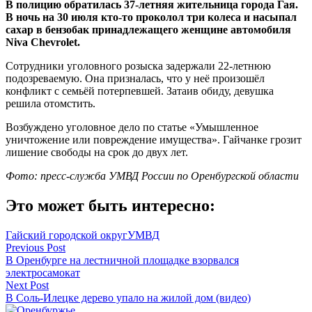
В полицию обратилась 37-летняя жительница города Гая.
В ночь на 30 июля кто-то проколол три колеса и насыпал
сахар в бензобак принадлежащего женщине автомобиля
Niva
Chevrolet.
Сотрудники уголовного розыска задержали 22-летнюю
подозреваемую. Она призналась, что у неё произошёл
конфликт с семьёй потерпевшей. Затаив обиду, девушка
решила отомстить.
Возбуждено уголовное дело по статье «Умышленное
уничтожение или повреждение имущества». Гайчанке грозит
лишение свободы на срок до двух лет.
Фото: пресс-служба УМВД России по Оренбургской области
Это может быть интересно:
Гайский городской округ
УМВД
Навигация
Previous Post
В Оренбурге на лестничной площадке взорвался
по
электросамокат
записям
Next Post
В Соль-Илецке дерево упало на жилой дом (видео)