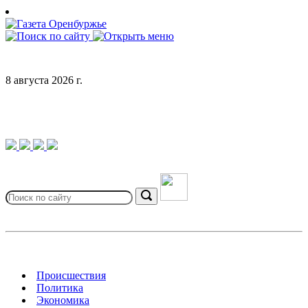
Skip
to
content
8 августа 2026 г.
Search
for:
Search
Происшествия
Политика
Экономика