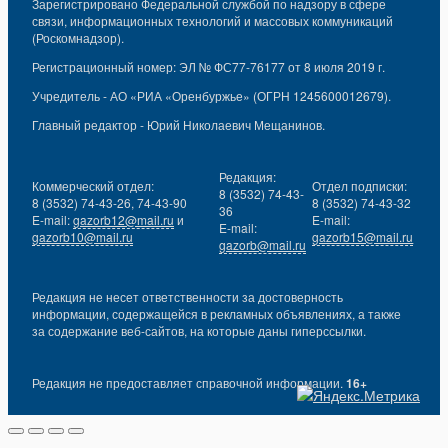
Зарегистрировано Федеральной службой по надзору в сфере
связи, информационных технологий и массовых коммуникаций
(Роскомнадзор).
Регистрационный номер: ЭЛ № ФС77-76177 от 8 июля 2019 г.
Учредитель - АО «РИА «Оренбуржье» (ОГРН 1245600012679).
Главный редактор - Юрий Николаевич Мещанинов.
Редакция:
Коммерческий отдел:
Отдел подписки:
8 (3532) 74-43-
8 (3532) 74-43-26, 74-43-90
8 (3532) 74-43-32
36
E-mail:
gazorb12@mail.ru
и
E-mail:
E-mail:
gazorb10@mail.ru
gazorb15@mail.ru
gazorb@mail.ru
Редакция не несет ответственности за достоверность
информации, содержащейся в рекламных объявлениях, а также
за содержание веб-сайтов, на которые даны гиперссылки.
Редакция не предоставляет справочной информации.
16+