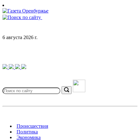
Skip
to
content
6 августа 2026 г.
Search
for:
Search
Происшествия
Политика
Экономика