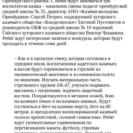
Оренбургского района. С ними будут заниматься три
воспитателя казака – начальник смены педагог оренбургской
средней школы № 35, директор АНО «Казачья молодежь
Оренбуржья» Сергей Петрич, подхорунжий хуторского
казачьего общества «Кинделинское» Евгений Пустовитов и
руководитель ОБЖ из средней школы № 10 хорунжий
Гайского хуторского казачьего общества Виктор Чувашкин.
Ребят ждут интересные занятия и конкурсы, которые будут
проходить в течение семи дней.
– Как и в прошлую смену, которая состоялась в
середине июля, воспитанники кадетских казачьих
классов будут соревноваться в стрельбе из
пневматической винтовки и из пневмопистолета
по мишеням. Изучать материальную часть
стрелкового оружия АК-47, учиться снаряжать
магазины с патронами, надевать защитный
костюм. Попрактикуются в метании ножей, боях
на казачьих пиках и на казачьих шашках. Будут
состязаться в беге на казачью версту, беге на 60
метров, в преодолении военизированной казачьей
полосы препятствий, силовой гимнастике. Ребят
ждут увлекательные соревнования по
перетягиванию каната, футболу, строевая