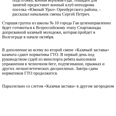
подготовка, конная верховая езда. Лошадей для
занятий предоставит конный клуб ипподрома
поселка «Южный Урал» Оренбургского района, –
рассказал начальник смены Сергей Петрич.
Старшая группа из школы № 10 города Гая целенаправленно
будет готовиться к Всероссийскому этапу Спартакиады
допризывной казачьей молодежи, которая пройдет в
Волгограде в начале октября.
В дополнение ко всему во второй смене «Казачьей заставы»
казачата сдают нормативы ГТО. В первый день под
руководством судей из минспорта ребята выполняли
упражнения в челночном беге, подтягивании, прыжках и
других легкоатлетических дисциплинах. Завтра сдача
нормативов ГТО продолжится.
Параллельно со слетом «Казачья застава» в другом загородном
оздоровительном лагере «Самородово» в Оренбургском
районе начала работу еще одна профильная смена «Казаки».
Смена «Казаки» в этом году также проводится во второй раз.
Мероприятие организуется Оренбургским хуторским казачьим
обществом «Хутор «Атаманский» Первого отдела ОКВ также